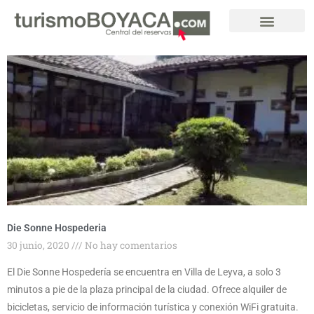
Ir
al
contenido
Page
Page
Page
Page
Page
Die Sonne Hospederia
30 junio, 2020
No hay comentarios
El Die Sonne Hospedería se encuentra en Villa de Leyva, a solo 3
minutos a pie de la plaza principal de la ciudad. Ofrece alquiler de
bicicletas, servicio de información turística y conexión WiFi gratuita.