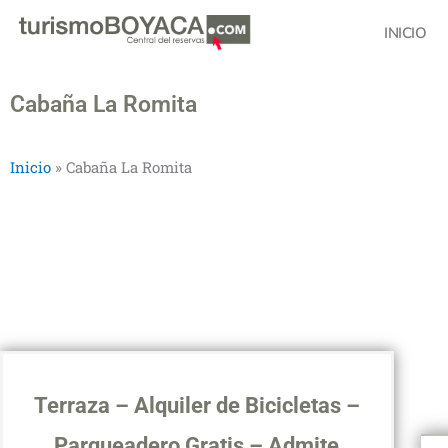
Ir
INICIO
al
contenido
Cabaña La Romita
Inicio
»
Cabaña La Romita
Terraza – Alquiler de Bicicletas –
Parqueadero Gratis – Admite