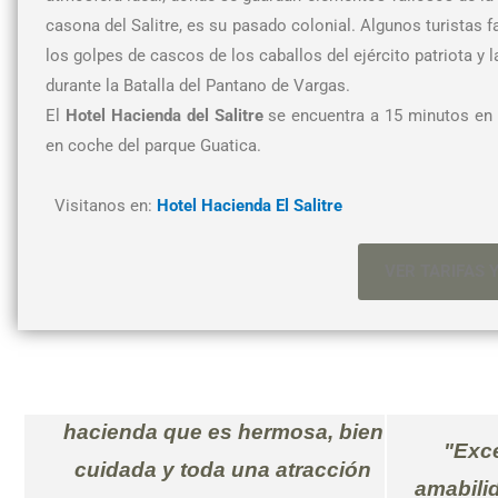
casona del Salitre, es su pasado colonial. Algunos turistas f
los golpes de cascos de los caballos del ejército patriota y l
durante la Batalla del Pantano de Vargas.
El
Hotel Hacienda del Salitre
se encuentra a 15 minutos en
en coche del parque Guatica.
Visitanos en:
Hotel Hacienda El Salitre
VER TARIFAS 
"Todo nos gustó, desde la
as
hacienda que es hermosa, bien
"Exce
as y
cuidada y toda una atracción
amabili